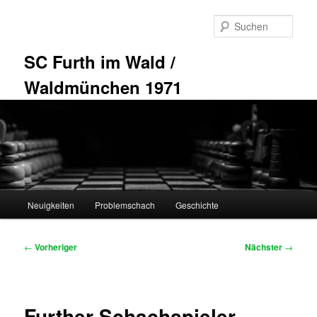
Zum
primären
Such
Inhalt
springen
SC Furth im Wald /
Waldmünchen 1971
Hauptmenü
Neuigkeiten
Problemschach
Geschichte
Beitragsnavigation
←
Vorheriger
Nächster
→
Further Schachspieler