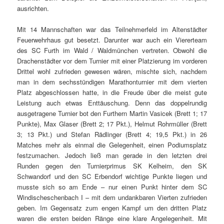
ausrichten.
Mit 14 Mannschaften war das Teilnehmerfeld im Altenstädter
Feuerwehrhaus gut besetzt. Darunter war auch ein Viererteam
des SC Furth im Wald / Waldmünchen vertreten. Obwohl die
Drachenstädter vor dem Turnier mit einer Platzierung im vorderen
Drittel wohl zufrieden gewesen wären, mischte sich, nachdem
man in dem sechsstündigen Marathonturnier mit dem vierten
Platz abgeschlossen hatte, in die Freude über die meist gute
Leistung auch etwas Enttäuschung. Denn das doppelrundig
ausgetragene Turnier bot den Furthern Martin Vasicek (Brett 1; 17
Punkte), Max Glaser (Brett 2; 17 Pkt.), Helmut Rohrmüller (Brett
3; 13 Pkt.) und Stefan Rädlinger (Brett 4; 19,5 Pkt.) in 26
Matches mehr als einmal die Gelegenheit, einen Podiumsplatz
festzumachen. Jedoch ließ man gerade in den letzten drei
Runden gegen den Turnierprimus SK Kelheim, den SK
Schwandorf und den SC Erbendorf wichtige Punkte liegen und
musste sich so am Ende – nur einen Punkt hinter dem SC
Windischeschenbach I – mit dem undankbaren Vierten zufrieden
geben. Im Gegensatz zum engen Kampf um den dritten Platz
waren die ersten beiden Ränge eine klare Angelegenheit. Mit