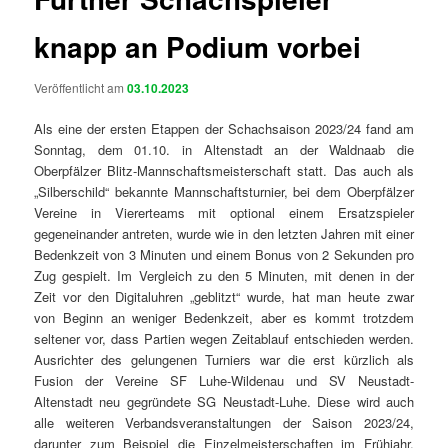
knapp an Podium vorbei
Veröffentlicht am
03.10.2023
Als eine der ersten Etappen der Schachsaison 2023/24 fand am
Sonntag, dem 01.10. in Altenstadt an der Waldnaab die
Oberpfälzer Blitz-Mannschaftsmeisterschaft statt. Das auch als
„Silberschild“ bekannte Mannschaftsturnier, bei dem Oberpfälzer
Vereine in Viererteams mit optional einem Ersatzspieler
gegeneinander antreten, wurde wie in den letzten Jahren mit einer
Bedenkzeit von 3 Minuten und einem Bonus von 2 Sekunden pro
Zug gespielt. Im Vergleich zu den 5 Minuten, mit denen in der
Zeit vor den Digitaluhren „geblitzt“ wurde, hat man heute zwar
von Beginn an weniger Bedenkzeit, aber es kommt trotzdem
seltener vor, dass Partien wegen Zeitablauf entschieden werden.
Ausrichter des gelungenen Turniers war die erst kürzlich als
Fusion der Vereine SF Luhe-Wildenau und SV Neustadt-
Altenstadt neu gegründete SG Neustadt-Luhe. Diese wird auch
alle weiteren Verbandsveranstaltungen der Saison 2023/24,
darunter zum Beispiel die Einzelmeisterschaften im Frühjahr,