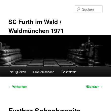
Zum
primären
Such
Inhalt
springen
SC Furth im Wald /
Waldmünchen 1971
Hauptmenü
Neuigkeiten
Problemschach
Geschichte
Beitragsnavigation
←
Vorheriger
Nächster
→
Further Schachzweite